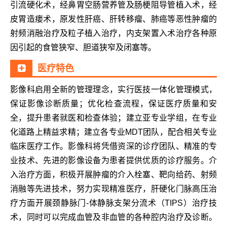
引流硬化术，经鼻胃空肠营养管及肠梗阻导管植入术，经
皮胃造瘘术，原发性肝癌、肝转移瘤、肺癌等恶性肿瘤的
射频消融治疗及粒子植入治疗，内支架置入术治疗各种原
因引起的食管狭窄、胆道狭窄及闭塞等。
医疗特色
影像科启用全新的管理理念，实行医技一体化管理模式，
保证影像诊断质量；优化检查流程，保证医疗质量和安
全，提升患者就医和检查体验；建立亚专业学组，在专业
化道路上精益求精；建立各专业MDT团队，配合相关专业
临床医疗工作。影像科将凭借资深的诊疗团队、精准的专
业技术、先进的影像设备为患者提供优质的诊疗服务。介
入治疗方面，积极开展肿瘤的介入栓塞、靶向给药、射频
消融等先进技术，努力实现精准医疗，肝硬化门脉高压治
疗方面开展颈静脉门-体静脉支架分流术（TIPS）治疗技
术，同时可以完成血管及非血管的各种腔内治疗及诊断。