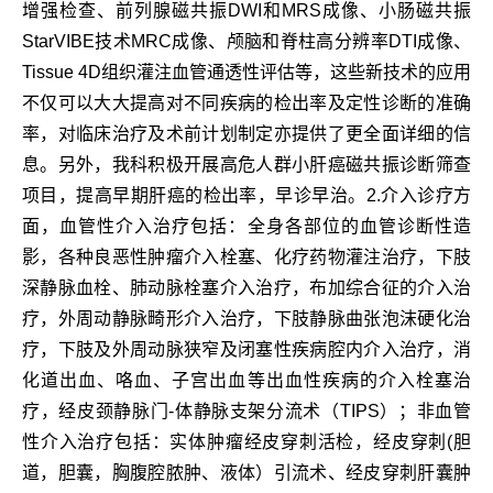
增强检查、前列腺磁共振DWI和MRS成像、小肠磁共振
StarVIBE技术MRC成像、颅脑和脊柱高分辨率DTI成像、
Tissue 4D组织灌注血管通透性评估等，这些新技术的应用
不仅可以大大提高对不同疾病的检出率及定性诊断的准确
率，对临床治疗及术前计划制定亦提供了更全面详细的信
息。另外，我科积极开展高危人群小肝癌磁共振诊断筛查
项目，提高早期肝癌的检出率，早诊早治。2.介入诊疗方
面，血管性介入治疗包括：全身各部位的血管诊断性造
影，各种良恶性肿瘤介入栓塞、化疗药物灌注治疗，下肢
深静脉血栓、肺动脉栓塞介入治疗，布加综合征的介入治
疗，外周动静脉畸形介入治疗，下肢静脉曲张泡沫硬化治
疗，下肢及外周动脉狭窄及闭塞性疾病腔内介入治疗，消
化道出血、咯血、子宫出血等出血性疾病的介入栓塞治
疗，经皮颈静脉门-体静脉支架分流术（TIPS）；非血管
性介入治疗包括：实体肿瘤经皮穿刺活检，经皮穿刺(胆
道，胆囊，胸腹腔脓肿、液体）引流术、经皮穿刺肝囊肿