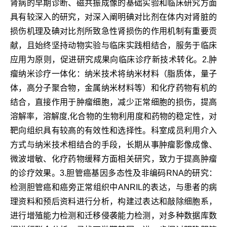
肾病的早期诊断、磁共振成像的基础实验和临床研究方面
具有较深入的研究，对深入阐明碘对比剂在体内对肾脏的
损伤机理及碘对比剂所致急性肾损伤的作用机制有重要贡
献，且始终坚持动物实验与临床实践相结合，服务于临床
应用为原则，促进研究成果向临床诊疗新技术转化。2.肿
瘤纳米诊疗一体化：纳米技术将纳米材料（脂质体，量子
体，高分子聚合物，金属纳米材料等）和化疗药物有机的
结合，直接作用于肿瘤细胞，减少正常细胞的损伤，提高
溶解率，溶解度,化合物的生物利用度和药物的稳定性，对
靶向组织具有较高的有效性和选择性。科室成员利用介入
方式与纳米技术相结合的手段，长期从事肿瘤影像成像、
微波增敏、化疗药物缓释方面相关研究，致力于提高肿瘤
的诊疗效果。3.胆管癌基因多态性及非编码RNA的研究：
检测胆管癌和癌旁正常组织中ANRIL的表达，与患者的病
理资料和预后资料进行分析，构建过表达和敲除细胞系，
进行增殖能力检测和迁移侵袭能力检测，对多种数据库数